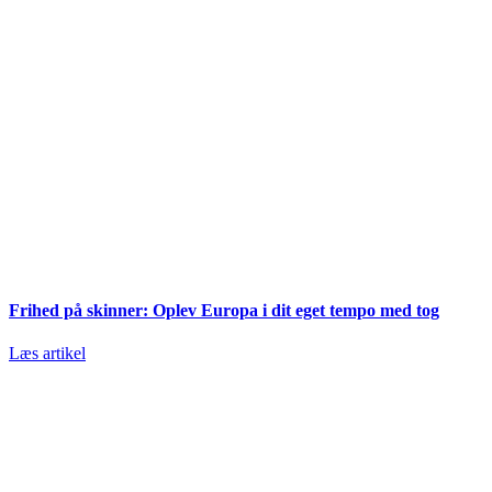
Frihed på skinner: Oplev Europa i dit eget tempo med tog
Læs artikel