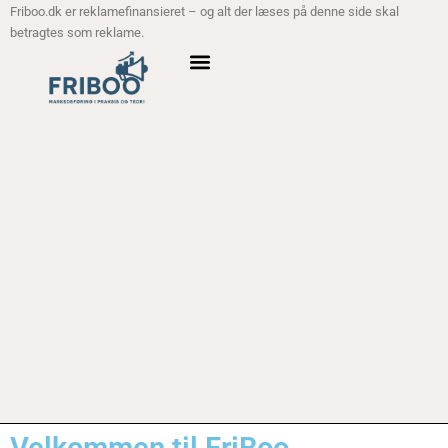
Friboo.dk er reklamefinansieret – og alt der læses på denne side skal
betragtes som reklame.
ANALYSE MODELLER
Velkommen til FriBoo