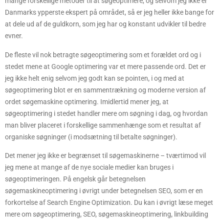
mange forskellige metoder til at søgeoptimere, og selvom jeg ikke er
Danmarks ypperste ekspert på området, så er jeg heller ikke bange for
at dele ud af de guldkorn, som jeg har og konstant udvikler til bedre
evner.
De fleste vil nok betragte søgeoptimering som et forældet ord og i
stedet mene at Google optimering var et mere passende ord. Det er
jeg ikke helt enig selvom jeg godt kan se pointen, i og med at
søgeoptimering blot er en sammentrækning og moderne version af
ordet søgemaskine optimering. Imidlertid mener jeg, at
søgeoptimering i stedet handler mere om søgning i dag, og hvordan
man bliver placeret i forskellige sammenhænge som et resultat af
organiske søgninger (i modsætning til betalte søgninger).
Det mener jeg ikke er begrænset til søgemaskinerne – tværtimod vil
jeg mene at mange af de nye sociale medier kan bruges i
søgeoptimeringen. På engelsk går betegnelsen
søgemaskineoptimering i øvrigt under betegnelsen SEO, som er en
forkortelse af Search Engine Optimization. Du kan i øvrigt læse meget
mere om søgeoptimering, SEO, søgemaskineoptimering, linkbuilding