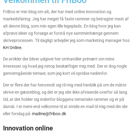
FriBoo er min blog om alt, der har med online innovation og
markedsføring. Jeg har meget få faste rammer og betragter mest af
alt denne blog, som min egen lille legeplads. En blog hvor jeg kan
afprøve ideer og forsøge at forstå nye sammenhænge gennem
skriveprocessen. Til dagligt arbejder jeg som marketing manager hos
KH Online.
De artikler der bliver udgivet her omhandler primært om mine
interesser og hvad jeg netop beskæftiger mig med. Der er dog nogle
gennemgående temaer, som jeg kort vil opridse nedenfor.
Der er flere der har henvendt sig til mig med henblik på om de måtte
skrive en gæsteblog, og det er jeg slet ikke afvisende overfor så lang
tid, at det holder sig indenfor bloggens tematiske rammer og er på
dansk. I er mere end velkomne til at smide en mail til mig med din ide
eller forslag på:
mailme@friboo.dk
Innovation online