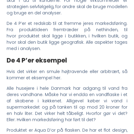
skal I ud til kunderne. For nogle virksomheder er
strategien selvfølgelig, for andre skal de bruge modellen
og bruge en del analyser.
De 4 P’er et redskab til at fremme jeres markedsføring.
Fra produktideen fremtræder på nethinden, til
hvor produktet skal ligge i butikken, i hvilken butik, og
hvor skal den butik ligge geografisk. Alle aspekter tages
med i analysen.
De 4 P’er eksempel
Hvis det virker en smule højtravende eller arbitrært, så
kommer et eksempel her.
Alle husejere i hele Danmark har adgang til vand fra
deres vandhane. Måske har vi endda en vandflaske i et
af skabene i køkkenet. Alligevel køber vi vand i
supermarkedet og på tanken til op mod 20 kroner for
en halv liter. Det virker helt tåbeligt. Hvorfor gør vi det?
Eller: Hvilken markedsføring har ført til det?
Produktet er Aqua D’or på flasken. De har et flot design,