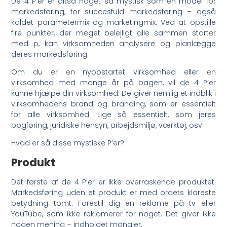
De 4 P’er er altså noget så mystisk som en model for
markedsføring, for succesfuld markedsføring – også
kaldet parametermix og marketingmix. Ved at opstille
fire punkter, der meget belejligt alle sammen starter
med p, kan virksomheden analysere og planlægge
deres markedsføring.
Om du er en nyopstartet virksomhed eller en
virksomhed med mange år på bagen, vil de 4 P’er
kunne hjælpe din virksomhed. De giver nemlig et indblik i
virksomhedens brand og branding, som er essentielt
for alle virksomhed. Lige så essentielt, som jeres
bogføring, juridiske hensyn, arbejdsmiljø, værktøj, osv.
Hvad er så disse mystiske P’er?
Produkt
Det første af de 4 P’er er ikke overraskende produktet.
Markedsføring uden et produkt er med ordets klareste
betydning tomt. Forestil dig en reklame på tv eller
YouTube, som ikke reklamerer for noget. Det giver ikke
nogen mening – indholdet mangler.