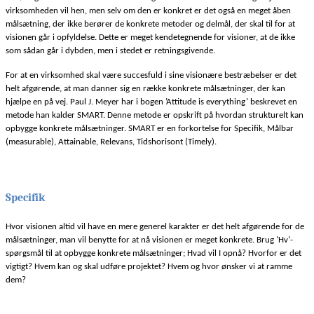
virksomheden vil hen, men selv om den er konkret er det også en meget åben
målsætning, der ikke berører de konkrete metoder og delmål, der skal til for at
visionen går i opfyldelse. Dette er meget kendetegnende for visioner, at de ikke
som sådan går i dybden, men i stedet er retningsgivende.
For at en virksomhed skal være succesfuld i sine visionære bestræbelser er det
helt afgørende, at man danner sig en række konkrete målsætninger, der kan
hjælpe en på vej. Paul J. Meyer har i bogen ’Attitude is everything’ beskrevet en
metode han kalder SMART. Denne metode er opskrift på hvordan strukturelt kan
opbygge konkrete målsætninger. SMART er en forkortelse for Specifik, Målbar
(measurable), Attainable, Relevans, Tidshorisont (Timely).
Specifik
Hvor visionen altid vil have en mere generel karakter er det helt afgørende for de
målsætninger, man vil benytte for at nå visionen er meget konkrete. Brug ’Hv’-
spørgsmål til at opbygge konkrete målsætninger; Hvad vil I opnå? Hvorfor er det
vigtigt? Hvem kan og skal udføre projektet? Hvem og hvor ønsker vi at ramme
dem?