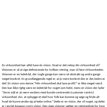
En virksomhed bør altid have én vision. Hvad er det netop din virksomhed vil?
Visionen er så at sige definerende for hvilken retning, man vil føre virksomheden.
Visionen er en ledetråd, der nogle gange kan være ret abstrakt og andre gange
meget konkret. En grundlæggende regel er, at jo mere konkret den er des bedre er
det! En vision som denne ”Min virksomhed skal lave profit!” er ikke meget værd.
Den kan ikke rigtig være en ledetråd for noget som helst, mens en vision der lyder
”Vores mål er at være verdens mest kunde-centrerede (customer-centric)
virksomhed, dvs. at opbygge et sted hvor folk kan komme og søge og finde alt
hvad de kunne ønske sig at købe online.” Dette er en vision, der vil noget, og dette
er i øvrigt Amazon.com’s vision. Den slags visioner sætter en retningslinje for hvor