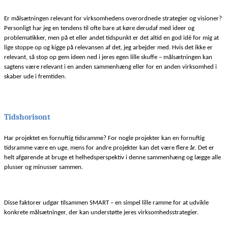
Er målsætningen relevant for virksomhedens overordnede strategier og visioner?
Personligt har jeg en tendens til ofte bare at køre derudaf med ideer og
problematikker, men på et eller andet tidspunkt er det altid en god idé for mig at
lige stoppe op og kigge på relevansen af det, jeg arbejder med. Hvis det ikke er
relevant, så stop op gem ideen ned i jeres egen lille skuffe – målsætningen kan
sagtens være relevant i en anden sammenhæng eller for en anden virksomhed i
skaber ude i fremtiden.
Tidshorisont
Har projektet en fornuftig tidsramme? For nogle projekter kan en fornuftig
tidsramme være en uge, mens for andre projekter kan det være flere år. Det er
helt afgørende at bruge et helhedsperspektiv i denne sammenhæng og lægge alle
plusser og minusser sammen.
Disse faktorer udgør tilsammen SMART – en simpel lille ramme for at udvikle
konkrete målsætninger, der kan understøtte jeres virksomhedsstrategier.