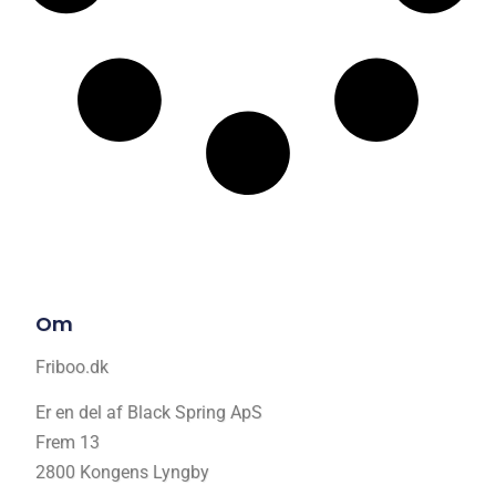
Om
Friboo.dk
Er en del af Black Spring ApS
Frem 13
2800 Kongens Lyngby