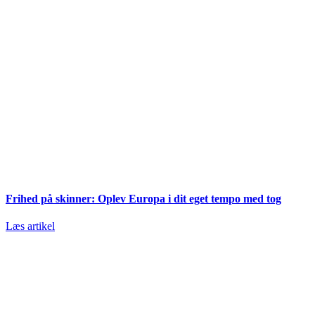
Frihed på skinner: Oplev Europa i dit eget tempo med tog
Læs artikel