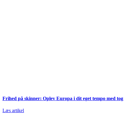
Frihed på skinner: Oplev Europa i dit eget tempo med tog
Læs artikel