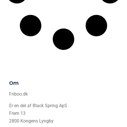
Om
Friboo.dk
Er en del af Black Spring ApS
Frem 13
2800 Kongens Lyngby