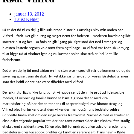
januar 13, 2012
Laust Kehlet
Så er det tid til en dejlig lille sukkersød historie. I onsdags blev min anden søn –
Vilfred – født. Det gik hurtig og meget nemt for faderen – moderen havde dog lidt
smerter hist og her. Da fødslen gik i gang på Riget stod det ned i stænger, og
blæsten kastede regnen voldsomt frem og tilbage. Da Vilfred var født, så kom jeg
til at kigge ud af vinduet igen og nu kastede solen sine stråler ind i det lille
fødselsrum.
Det er en dejlig tid med sådan en lille størrelse – specielt når de kommer ud og de
sover og spiser, som de skal. Hvilket ikke var tilfældet for vores førstefødte, men
som det indtil videre har være tilfældet med Vilfred.
Der gik naturligvis ikke lang tid før vi havde sendt den lille prut ud i de sociale
medier, så venner og familie kunne se ham. Og som det er med viral
markedsføring, så har det en tendens til at sprede sig til nye himmelstrøg, og
Vilfred blev hurtig kendte af dem vi kender men også hans bedsteforældre
udbredte budskabet om den unge herres fremkomst. Navnet Vilfred er trods den
eksplosivt stigende popularitet, der har ramt navnet siden årtusindeskiftet, stadig
et ekstremt sjældent navn. Så jeg blev lidt forundret, da jeg udspionerede hans
bedsteforældres Facebook profiler og fandt en reference til hans navn – Røde