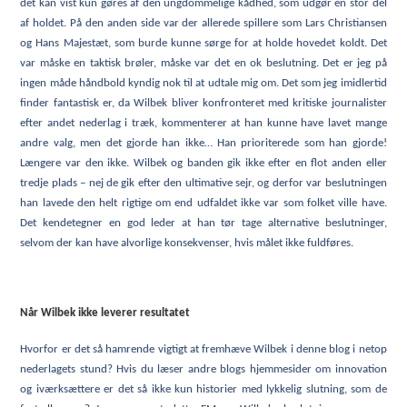
det kan vist kun gøres af den ungdommelige kådhed, som udgør en stor del
af holdet. På den anden side var der allerede spillere som Lars Christiansen
og Hans Majestæt, som burde kunne sørge for at holde hovedet koldt. Det
var måske en taktisk brøler, måske var det en ok beslutning. Det er jeg på
ingen måde håndbold kyndig nok til at udtale mig om. Det som jeg imidlertid
finder fantastisk er, da Wilbek bliver konfronteret med kritiske journalister
efter andet nederlag i træk, kommenterer at han kunne have lavet mange
andre valg, men det gjorde han ikke… Han prioriterede som han gjorde!
Længere var den ikke. Wilbek og banden gik ikke efter en flot anden eller
tredje plads – nej de gik efter den ultimative sejr, og derfor var beslutningen
han lavede den helt rigtige om end udfaldet ikke var som folket ville have.
Det kendetegner en god leder at han tør tage alternative beslutninger,
selvom der kan have alvorlige konsekvenser, hvis målet ikke fuldføres.
Når Wilbek ikke leverer resultatet
Hvorfor er det så hamrende vigtigt at fremhæve Wilbek i denne blog i netop
nederlagets stund? Hvis du læser andre blogs hjemmesider om innovation
og iværksættere er det så ikke kun historier med lykkelig slutning, som de