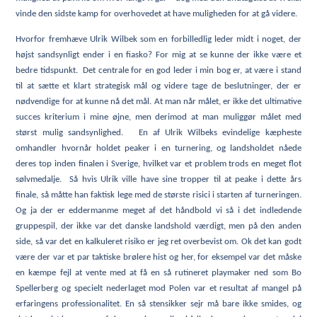
vinde den sidste kamp for overhovedet at have muligheden for at gå videre.
Hvorfor fremhæve Ulrik Wilbek som en forbilledlig leder midt i noget, der
højst sandsynligt ender i en fiasko? For mig at se kunne der ikke være et
bedre tidspunkt. Det centrale for en god leder i min bog er, at være i stand
til at sætte et klart strategisk mål og videre tage de beslutninger, der er
nødvendige for at kunne nå det mål. At man når målet, er ikke det ultimative
succes kriterium i mine øjne, men derimod at man muliggør målet med
størst mulig sandsynlighed. En af Ulrik Wilbeks evindelige kæpheste
omhandler hvornår holdet peaker i en turnering, og landsholdet nåede
deres top inden finalen i Sverige, hvilket var et problem trods en meget flot
sølvmedalje. Så hvis Ulrik ville have sine tropper til at peake i dette års
finale, så måtte han faktisk lege med de største risici i starten af turneringen.
Og ja der er eddermanme meget af det håndbold vi så i det indledende
gruppespil, der ikke var det danske landshold værdigt, men på den anden
side, så var det en kalkuleret risiko er jeg ret overbevist om. Ok det kan godt
være der var et par taktiske brølere hist og her, for eksempel var det måske
en kæmpe fejl at vente med at få en så rutineret playmaker ned som Bo
Spellerberg og specielt nederlaget mod Polen var et resultat af mangel på
erfaringens professionalitet. En så stensikker sejr må bare ikke smides, og