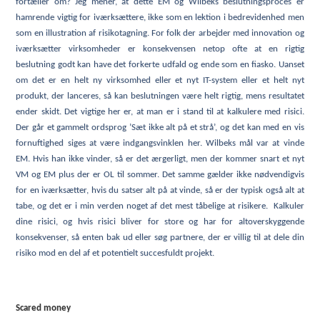
fortæller om? Jeg mener, at dette EM og Wilbeks beslutningsproces er
hamrende vigtig for iværksættere, ikke som en lektion i bedrevidenhed men
som en illustration af risikotagning. For folk der arbejder med innovation og
iværksætter virksomheder er konsekvensen netop ofte at en rigtig
beslutning godt kan have det forkerte udfald og ende som en fiasko. Uanset
om det er en helt ny virksomhed eller et nyt IT-system eller et helt nyt
produkt, der lanceres, så kan beslutningen være helt rigtig, mens resultatet
ender skidt. Det vigtige her er, at man er i stand til at kalkulere med risici.
Der går et gammelt ordsprog ’Sæt ikke alt på et strå’, og det kan med en vis
fornuftighed siges at være indgangsvinklen her. Wilbeks mål var at vinde
EM. Hvis han ikke vinder, så er det ærgerligt, men der kommer snart et nyt
VM og EM plus der er OL til sommer. Det samme gælder ikke nødvendigvis
for en iværksætter, hvis du satser alt på at vinde, så er der typisk også alt at
tabe, og det er i min verden noget af det mest tåbelige at risikere. Kalkuler
dine risici, og hvis risici bliver for store og har for altoverskyggende
konsekvenser, så enten bak ud eller søg partnere, der er villig til at dele din
risiko mod en del af et potentielt succesfuldt projekt.
Scared money