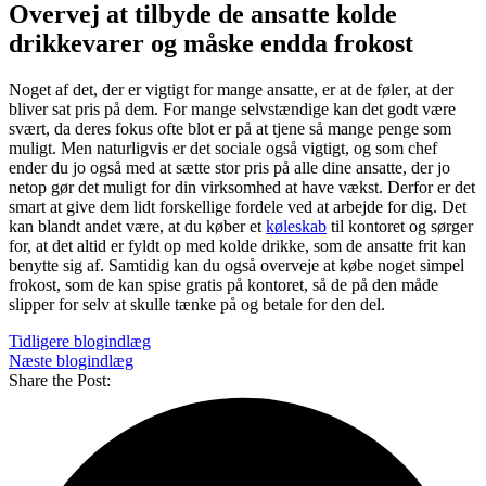
Overvej at tilbyde de ansatte kolde
drikkevarer og måske endda frokost
Noget af det, der er vigtigt for mange ansatte, er at de føler, at der
bliver sat pris på dem. For mange selvstændige kan det godt være
svært, da deres fokus ofte blot er på at tjene så mange penge som
muligt. Men naturligvis er det sociale også vigtigt, og som chef
ender du jo også med at sætte stor pris på alle dine ansatte, der jo
netop gør det muligt for din virksomhed at have vækst. Derfor er det
smart at give dem lidt forskellige fordele ved at arbejde for dig. Det
kan blandt andet være, at du køber et
køleskab
til kontoret og sørger
for, at det altid er fyldt op med kolde drikke, som de ansatte frit kan
benytte sig af. Samtidig kan du også overveje at købe noget simpel
frokost, som de kan spise gratis på kontoret, så de på den måde
slipper for selv at skulle tænke på og betale for den del.
Tidligere blogindlæg
Næste blogindlæg
Share the Post: