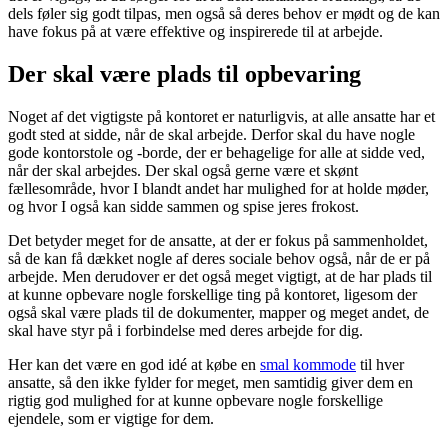
dels føler sig godt tilpas, men også så deres behov er mødt og de kan
have fokus på at være effektive og inspirerede til at arbejde.
Der skal være plads til opbevaring
Noget af det vigtigste på kontoret er naturligvis, at alle ansatte har et
godt sted at sidde, når de skal arbejde. Derfor skal du have nogle
gode kontorstole og -borde, der er behagelige for alle at sidde ved,
når der skal arbejdes. Der skal også gerne være et skønt
fællesområde, hvor I blandt andet har mulighed for at holde møder,
og hvor I også kan sidde sammen og spise jeres frokost.
Det betyder meget for de ansatte, at der er fokus på sammenholdet,
så de kan få dækket nogle af deres sociale behov også, når de er på
arbejde. Men derudover er det også meget vigtigt, at de har plads til
at kunne opbevare nogle forskellige ting på kontoret, ligesom der
også skal være plads til de dokumenter, mapper og meget andet, de
skal have styr på i forbindelse med deres arbejde for dig.
Her kan det være en god idé at købe en
smal kommode
til hver
ansatte, så den ikke fylder for meget, men samtidig giver dem en
rigtig god mulighed for at kunne opbevare nogle forskellige
ejendele, som er vigtige for dem.