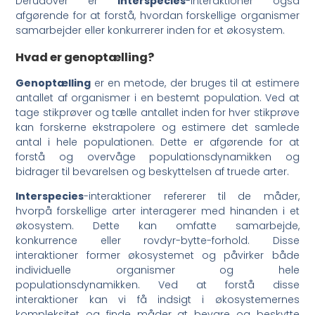
Derudover er
interspecies
-interaktioner også
afgørende for at forstå, hvordan forskellige organismer
samarbejder eller konkurrerer inden for et økosystem.
Hvad er genoptælling?
Genoptælling
er en metode, der bruges til at estimere
antallet af organismer i en bestemt population. Ved at
tage stikprøver og tælle antallet inden for hver stikprøve
kan forskerne ekstrapolere og estimere det samlede
antal i hele populationen. Dette er afgørende for at
forstå og overvåge populationsdynamikken og
bidrager til bevarelsen og beskyttelsen af truede arter.
Interspecies
-interaktioner refererer til de måder,
hvorpå forskellige arter interagerer med hinanden i et
økosystem. Dette kan omfatte samarbejde,
konkurrence eller rovdyr-bytte-forhold. Disse
interaktioner former økosystemet og påvirker både
individuelle organismer og hele
populationsdynamikken. Ved at forstå disse
interaktioner kan vi få indsigt i økosystemernes
kompleksitet og finde måder at bevare og beskytte