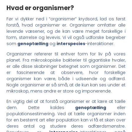
Hvad er organismer?
Før vi dykker ned i “organismer” krydsord, lad os først
forstå, hvad organismer er. Organismer omfatter alle
levende væsener, og de kan være meget forskellige i
form, størrelse og levevis. Vi vil også udforske begreber
som
genoptælling
og
interspecies
-interaktioner.
Organismer refererer til enhver form for liv på vores
planet. Fra mikroskopiske bakterier til gigantiske hvaler,
er alle disse skabninger betegnet som organismer. Det
er fascinerende at observere, hvor forskellige
organismer kan være, både i udseende og adfærd.
Nogle organismer er så små, at de kun kan ses under et
mikroskop, mens andre er store og imponerende.
En vigtig del af at forstå organismer er at lære at tælle
dem. Dette kaldes
genoptælling
eller
populationsestimering. Ved at tælle organismer inden
for en bestemt art eller population kan vi få et skøn over
deres antal og studere deres adfærdsmønstre.