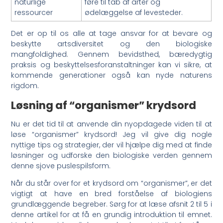
naturlige
føre til tab af arter og
ressourcer
ødelæggelse af levesteder.
Det er op til os alle at tage ansvar for at bevare og
beskytte artsdiversitet og den biologiske
mangfoldighed. Gennem bevidsthed, bæredygtig
praksis og beskyttelsesforanstaltninger kan vi sikre, at
kommende generationer også kan nyde naturens
rigdom.
Løsning af “organismer” krydsord
Nu er det tid til at anvende din nyopdagede viden til at
løse “organismer” krydsord! Jeg vil give dig nogle
nyttige tips og strategier, der vil hjælpe dig med at finde
løsninger og udforske den biologiske verden gennem
denne sjove puslespilsform.
Når du står over for et krydsord om “organismer”, er det
vigtigt at have en bred forståelse af biologiens
grundlæggende begreber. Sørg for at læse afsnit 2 til 5 i
denne artikel for at få en grundig introduktion til emnet.