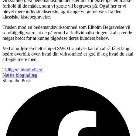
virksomhed. På bedemandsområdet sker der for eksempel en masse i
forhold til de måder, som vi gerne vil begraves på. Også her er vi
blevet mere individualiserede, og mange vil gerne væk fra den
klassiske kistebegravelse.
Truslen mod en bedemandsvirksomhed som Elholm Begravelse vil
selvfølgelig være, at de på grund af individualiseringen skal spænde
meget bredt for at kunne tilgodese deres kunders behov.
Ved at udføre en helt simpel SWOT-analyse kan du altså få et langt
bedre overblik over, hvad din virksomhed er god til, og hvad du skal
arbejde mere med.
Tidligere blogindlæg
Næste blogindlæg
Share the Post: