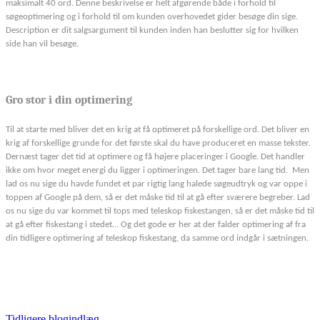
maksimalt 40 ord. Denne beskrivelse er helt afgørende både i forhold til
søgeoptimering og i forhold til om kunden overhovedet gider besøge din sige.
Description er dit salgsargument til kunden inden han beslutter sig for hvilken
side han vil besøge.
Gro stor i din optimering
Til at starte med bliver det en krig at få optimeret på forskellige ord. Det bliver en
krig af forskellige grunde for det første skal du have produceret en masse tekster.
Dernæst tager det tid at optimere og få højere placeringer i Google. Det handler
ikke om hvor meget energi du ligger i optimeringen. Det tager bare lang tid. Men
lad os nu sige du havde fundet et par rigtig lang halede søgeudtryk og var oppe i
toppen af Google på dem, så er det måske tid til at gå efter sværere begreber. Lad
os nu sige du var kommet til tops med teleskop fiskestangen, så er det måske tid til
at gå efter fiskestang i stedet… Og det gode er her at der falder optimering af fra
din tidligere optimering af teleskop fiskestang, da samme ord indgår i sætningen.
Tidligere blogindlæg