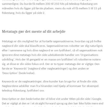
sammenligne. Du burde få mellem 200 til 250 hits på teleskop fiskestang om
måneden hvis du ligger på første pladsen, mens du nok vil få mellem 5 til 15 på
fiskestang, hvis du ligger på side 2.
Metatags gør det meste af dit arbejde
Metatags er din mulighed for at fortælle søgemaskinerne, hvordan og på hvilke
nøgleord din side skal klassificeres. Søgemaskinernes robotter ser dig naturligvis
efter i sømmene og hvis dine nøgleord er om lystfiskeri, så vil søgemaskinen nok
ignorere dine metatags hvis din side udelukkende handler om ’Organisations
udvikling’. Hvis der til gengæld er en masse om lystfiskeri vil robotterne notere
sig, at disse er din sides fokus ord. Der er to typer metatags der er vigtige: Den
første er ’Keywords’ (nøgleord eller nøglesætninger) og den anden er
’Description’ (beskrivelse).
Keywords er de nøglesætninger, dine kunder kan bruge for at finde din side.
Nøgleordene adskiller man fra hinanden ved hjælp af kommaer for eksempel:
teleskop fiskestang, lystfiskeri osv.
Description er den beskrivelse der vil blive vist under titlen på din side i Google.
Det er vigtigt at den er i et straight forward sprog og den bør ikke fylde mere end