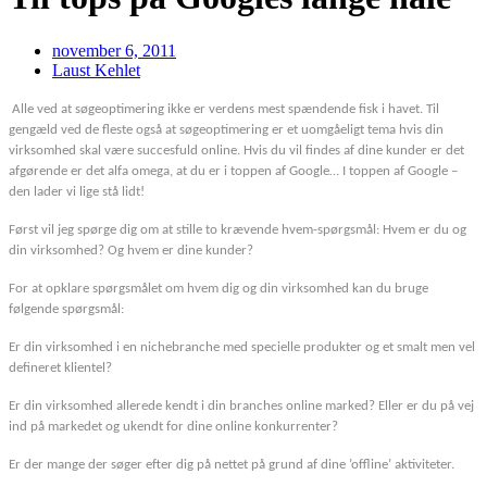
november 6, 2011
Laust Kehlet
Alle ved at søgeoptimering ikke er verdens mest spændende fisk i havet. Til
gengæld ved de fleste også at søgeoptimering er et uomgåeligt tema hvis din
virksomhed skal være succesfuld online. Hvis du vil findes af dine kunder er det
afgørende er det alfa omega, at du er i toppen af Google… I toppen af Google –
den lader vi lige stå lidt!
Først vil jeg spørge dig om at stille to krævende hvem-spørgsmål: Hvem er du og
din virksomhed? Og hvem er dine kunder?
For at opklare spørgsmålet om hvem dig og din virksomhed kan du bruge
følgende spørgsmål:
Er din virksomhed i en nichebranche med specielle produkter og et smalt men vel
defineret klientel?
Er din virksomhed allerede kendt i din branches online marked? Eller er du på vej
ind på markedet og ukendt for dine online konkurrenter?
Er der mange der søger efter dig på nettet på grund af dine ’offline’ aktiviteter.