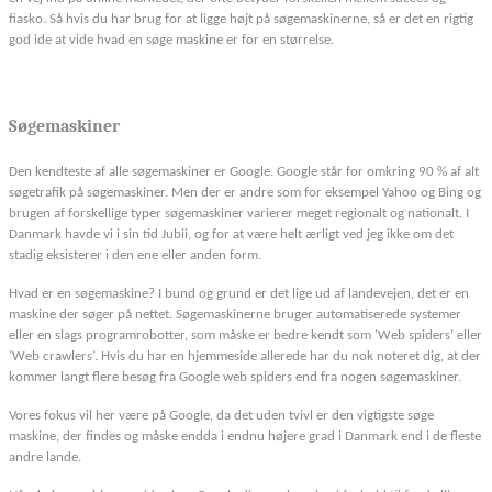
fiasko. Så hvis du har brug for at ligge højt på søgemaskinerne, så er det en rigtig
god ide at vide hvad en søge maskine er for en størrelse.
Søgemaskiner
Den kendteste af alle søgemaskiner er Google. Google står for omkring 90 % af alt
søgetrafik på søgemaskiner. Men der er andre som for eksempel Yahoo og Bing og
brugen af forskellige typer søgemaskiner varierer meget regionalt og nationalt. I
Danmark havde vi i sin tid Jubii, og for at være helt ærligt ved jeg ikke om det
stadig eksisterer i den ene eller anden form.
Hvad er en søgemaskine? I bund og grund er det lige ud af landevejen, det er en
maskine der søger på nettet. Søgemaskinerne bruger automatiserede systemer
eller en slags programrobotter, som måske er bedre kendt som ’Web spiders’ eller
’Web crawlers’. Hvis du har en hjemmeside allerede har du nok noteret dig, at der
kommer langt flere besøg fra Google web spiders end fra nogen søgemaskiner.
Vores fokus vil her være på Google, da det uden tvivl er den vigtigste søge
maskine, der findes og måske endda i endnu højere grad i Danmark end i de fleste
andre lande.