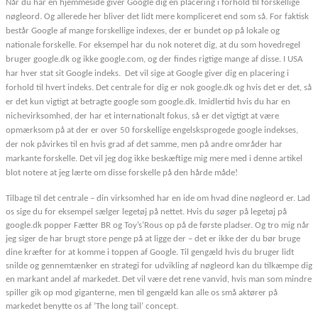
Når du har en hjemmeside giver Google dig en placering i forhold til forskellige
nøgleord. Og allerede her bliver det lidt mere kompliceret end som så. For faktisk
består Google af mange forskellige indexes, der er bundet op på lokale og
nationale forskelle. For eksempel har du nok noteret dig, at du som hovedregel
bruger google.dk og ikke google.com, og der findes rigtige mange af disse. I USA
har hver stat sit Google indeks. Det vil sige at Google giver dig en placering i
forhold til hvert indeks. Det centrale for dig er nok google.dk og hvis det er det, så
er det kun vigtigt at betragte google som google.dk. Imidlertid hvis du har en
nichevirksomhed, der har et internationalt fokus, så er det vigtigt at være
opmærksom på at der er over 50 forskellige engelsksprogede google indekses,
der nok påvirkes til en hvis grad af det samme, men på andre områder har
markante forskelle. Det vil jeg dog ikke beskæftige mig mere med i denne artikel
blot notere at jeg lærte om disse forskelle på den hårde måde!
Tilbage til det centrale – din virksomhed har en ide om hvad dine nøgleord er. Lad
os sige du for eksempel sælger legetøj på nettet. Hvis du søger på legetøj på
google.dk popper Fætter BR og Toy’s’Rous op på de første pladser. Og tro mig når
jeg siger de har brugt store penge på at ligge der – det er ikke der du bør bruge
dine kræfter for at komme i toppen af Google. Til gengæld hvis du bruger lidt
snilde og gennemtænker en strategi for udvikling af nøgleord kan du tilkæmpe dig
en markant andel af markedet. Det vil være det rene vanvid, hvis man som mindre
spiller gik op mod giganterne, men til gengæld kan alle os små aktører på
markedet benytte os af ’The long tail’ concept.