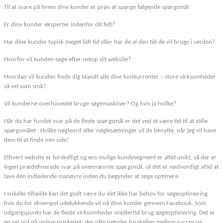
Til at svare på hvem dine kunder er prøv at spørge følgende spørgsmål:
Er dine kunder eksperter indenfor dit felt?
Har dine kunder typisk meget lidt tid eller har de al den tid de vil bruge i verden?
Hvorfor vil kunden søge efter netop dit website?
Hvordan vil kunden finde dig blandt alle dine konkurrenter – store virksomheder
så vel som små?
Vil kunderne overhovedet bruge søgemaskiner? Og hvis ja hvilke?
Når du har fundet svar på de fleste spørgsmål er det ved at være tid til at stille
spørgsmålet : Hvilke nøgleord eller nøglesætninger vil de benytte, når jeg vil have
dem til at finde min side!
Ethvert website er forskelligt og ens mulige kundesegment er altid unikt, så der er
ingen prædefinerede svar på ovennævnte spørgsmål, så det er nødvendigt altid at
lave den indledende manøvre inden du begynder at søge optimere.
I enkelte tilfælde kan det godt være du slet ikke har behov for søgeoptimering
hvis du for eksempel udelukkende vil nå dine kunder gennem Facebook. Som
udgangspunkt har de fleste virksomheder imidlertid brug søgeoptimering. Det er
en vej ind på online markedet, der ofte betyder forskellen mellem succes og