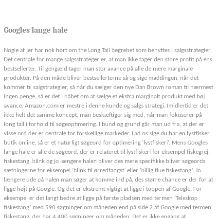
Googles lange hale
Nogle af jer har nok hørt om the Long Tail begrebet som benyttes i salgsstrategier.
Det centrale for mange salgsstrateger er, at man ikke tager den store profit på ens
bestsellerter. Til gengæld tager man stor avance på alle de mere marginale
produkter. På den måde bliver bestsellerterne så og sige maddingen, når det
kommer til salgstrategier, så når du sælger den nye Dan Brown roman til nærmest
ingen penge, så er det i håbet om at sælge et ekstra marginalt produkt med høj
avance. Amazon.com er mestre i denne kunde og salgs strategi. Imidlertid er det
ikke helt det samme koncept, man beskæftiger sig med, når man fokuserer på
long tail i forhold til søgeoptimering. I bund og grund går man ud fra, at der er
visse ord der er centrale for forskellige markeder. Lad os sige du har en lystfisker
butik online, så er et naturligt søgeord for optimering ’lystfiskeri’. Mens Googles
lange hale er alle de søgeord, der er relateret til lystfiskeri for eksempel fiskegrej,
fiskestang, blink og jo længere halen bliver des mere specifikke bliver søgeords
sætningerne for eksempel ’blink til ørredfangst’ eller ’billig flue fiskestang’. Jo
længere ude på halen man søger at komme ind på, des større chance er der for at
ligge højt på Google. Og det er ekstremt vigtigt at ligge i toppen af Google. For
eksempel er det langt bedre at ligge på første pladsen med termen ’Teleskop
fiskestang’ med 590 søgninger om måneden end på side 2 af Google med termen
fiskestang, der har 4.400 søgninger om måneden. Det er ikke engang at