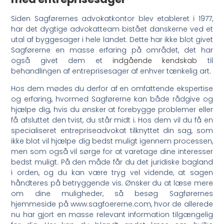
Siden Sagførernes advokatkontor blev etableret i 1977,
har det dygtige advokatteam bistået danskerne ved et
utal af byggesager i hele landet. Dette har ikke blot givet
Sagførerne en masse erfaring på området, det har
også givet dem et
indgående kendskab
til
behandlingen af entreprisesager af enhver tænkelig art.
Hos dem mødes du derfor af en omfattende ekspertise
og erfaring, hvormed Sagførerne kan både rådgive og
hjælpe dig, hvis du ønsker at forebygge problemer eller
få afsluttet den tvist, du står midt i. Hos dem vil du få en
specialiseret entrepriseadvokat tilknyttet din sag, som
ikke blot vil hjælpe dig bedst muligt igennem processen,
men som også vil sørge for at varetage dine interesser
bedst muligt. På den måde får du det juridiske bagland
i orden, og du kan være tryg vel vidende, at sagen
håndteres på betryggende vis. Ønsker du at læse mere
om dine muligheder, så besøg Sagførernes
hjemmeside på www.sagfoererne.com, hvor de allerede
nu har gjort en masse relevant information tilgængelig