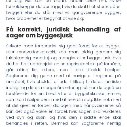
for dig. Her kan du blandt andet læse om, hvilke
forholdsregler du bør tage, hvis du skal til at starte på et
byggeri eller du står med et igangværende byggeri,
hvor problemer er begyndt at vise sig.
Få korrekt, juridisk behandling af
sager om byggesjusk
Selvom man forbereder sig godt forud for et bygge-
eller renovationsprojekt, kan man aldrig gardere sig
fuldstændig mod fejl og mangler eller
byggesjusk
. Hvis
du har haft udarbejdet en entreprisekontakt på forhånd,
går alting lidt lettere, men i alle tilfælde hjælper
Sagførerne dig gerne med at navigere i reglerne på
området, hvis uheldet er ude. I tillæg til deres juridiske
indsigt og deres mange års erfaring, så har de også en
forstående for en bred vifte af byggetekniske termer,
som kan hjælpe dem med at føre din sag. Ikke nok med
at det giver en fordel i dialogen med håndværkerne, så
kan det også være en fordel, hvis sagen skal vurderes
ved syn og skøn, og hvis den i sidste ende skal
behandles i retten. Dermed kan Sagførerne nemlig