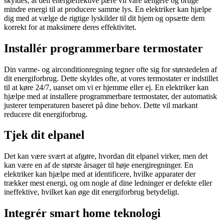
skyldes, at den energieffektive pære vil vare længere og bruge
mindre energi til at producere samme lys. En elektriker kan hjælpe
dig med at vælge de rigtige lyskilder til dit hjem og opsætte dem
korrekt for at maksimere deres effektivitet.
Installér programmerbare termostater
Din varme- og airconditionregning tegner ofte sig for størstedelen af
dit energiforbrug. Dette skyldes ofte, at vores termostater er indstillet
til at køre 24/7, uanset om vi er hjemme eller ej. En elektriker kan
hjælpe med at installere programmerbare termostater, der automatisk
justerer temperaturen baseret på dine behov. Dette vil markant
reducere dit energiforbrug.
Tjek dit elpanel
Det kan være svært at afgøre, hvordan dit elpanel virker, men det
kan være en af de største årsager til høje energiregninger. En
elektriker kan hjælpe med at identificere, hvilke apparater der
trækker mest energi, og om nogle af dine ledninger er defekte eller
ineffektive, hvilket kan øge dit energiforbrug betydeligt.
Integrér smart home teknologi