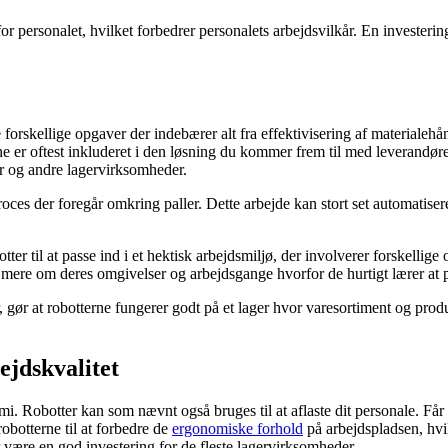
 personalet, hvilket forbedrer personalets arbejdsvilkår. En investering
e forskellige opgaver der indebærer alt fra effektivisering af materialeh
rne er oftest inkluderet i den løsning du kommer frem til med leverandør
er og andre lagervirksomheder.
ces der foregår omkring paller. Dette arbejde kan stort set automatisere
tter til at passe ind i et hektisk arbejdsmiljø, der involverer forskellig
r mere om deres omgivelser og arbejdsgange hvorfor de hurtigt lærer at 
gør at robotterne fungerer godt på et lager hvor varesortiment og prod
ejdskvalitet
i. Robotter kan som nævnt også bruges til at aflaste dit personale. Får 
 robotterne til at forbedre de
ergonomiske forhold
på arbejdspladsen, hvil
 være en god investering for de fleste lagervirksomheder.