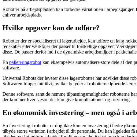
Robotter på arbejdspladsen kan forbedre variationen i arbejdsgangen for
enhver arbejdsplads.
Hvilke opgaver kan de udføre?
Robotter der er specialiseret til lagerarbejde, kan udføre en lang rækk
redskaber eller værktøjer der passer til forskellige opgaver. Værktøje
disse. De passer derfor ind i de dynamiske arbejdsmiljøer i pakkehall
En
palleteringsrobot
kan eksempelvis automatisere store dele af den pro
software.
Universal Robots der leverer disse lagerrobotter har udviklet disse robo
Softwaren funger intuitivt, hvilket betyder at robotterne løbende lære
Denne software, samt de nemme tilpasningsmuligheder robotterne har, 
der kommer hver sæson der kan give komplikationer og forvirring.
En økonomisk investering – men også i arb
En investering i robotter er dog ikke kun en investering i bedre økonom
tilbyde større variation i arbejdet til dit personale. Du kan ligeledes få
glæden ved at udføre arbejdet for dit personale. Robotterne kan derfor