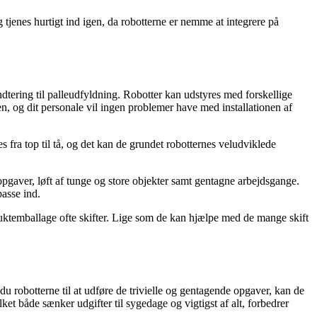
 tjenes hurtigt ind igen, da robotterne er nemme at integrere på
åndtering til palleudfyldning. Robotter kan udstyres med forskellige
en, og dit personale vil ingen problemer have med installationen af
s fra top til tå, og det kan de grundet robotternes veludviklede
e opgaver, løft af tunge og store objekter samt gentagne arbejdsgange.
passe ind.
uktemballage ofte skifter. Lige som de kan hjælpe med de mange skift
du robotterne til at udføre de trivielle og gentagende opgaver, kan de
ket både sænker udgifter til sygedage og vigtigst af alt, forbedrer