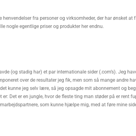
ere henvendelser fra personer og virksomheder, der har ønsket at 
tille nogle egentlige priser og produkter her endnu.
de (og stadig har) et par internationale sider (.com’s). Jeg hav
t imponeret over de resultater jeg fik, men som så mange andre h
t det kunne jeg selv lære, så jeg opsagde mit abonnement og begy
er: Det er en jungle, hvor de fleste ting man støder på er rent f
amarbejdspartnere, som kunne hjælpe mig, med at føre mine side