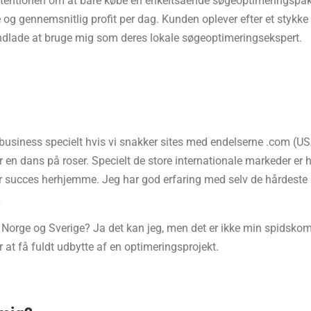
tentionen om at bare købe en enkeltsående søgeoptimeringspak
 og gennemsnitlig profit per dag. Kunden oplever efter et stykke
 undlade at bruge mig som deres lokale søgeoptimeringsekspert.
business specielt hvis vi snakker sites med endelserne .com (US
er en dans på roser. Specielt de store internationale markeder er 
or succes herhjemme. Jeg har god erfaring med selv de hårdeste ma
.
orge og Sverige? Ja det kan jeg, men det er ikke min spidskompe
at få fuldt udbytte af en optimeringsprojekt.