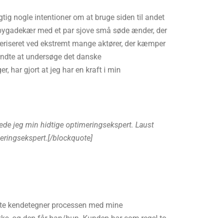
tig nogle intentioner om at bruge siden til andet
andsbygadekær med et par sjove små søde ænder, der
teriseret ved ekstremt mange aktører, der kæmper
yndte at undersøge det danske
 har gjort at jeg har en kraft i min
de jeg min hidtige optimeringsekspert. Laust
eringsekspert.[/blockquote]
r ofte kendetegner processen med mine