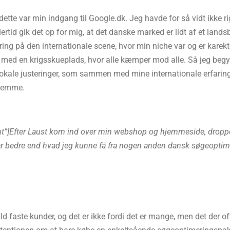
tte var min indgang til Google.dk. Jeg havde for så vidt ikke rig
dlertid gik det op for mig, at det danske marked er lidt af et l
ring på den internationale scene, hvor min niche var og er karek
 med en krigsskueplads, hvor alle kæmper mod alle. Så jeg beg
okale justeringer, som sammen med mine internationale erfaringer,
hjemme.
ht”]Efter Laust kom ind over min webshop og hjemmeside, droppe
 var bedre end hvad jeg kunne få fra nogen anden dansk søgeoptim
dfuld faste kunder, og det er ikke fordi det er mange, men det de