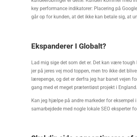
kundeerobringer er dette: Kunden kommer med in
key performance indikatorer: Placering på Google
går op for kunden, at det ikke kan betale sig, at
Ekspanderer I Globalt?
Lad mig sige det som det er. Det kan være tough 
jer på jeres vej mod toppen, men tro ikke det bliv
lærepenge, og det er derfra jeg har banet vejen f
gang med et meget prætentiøst projekt i England
Kan jeg hjælpe på andre markeder for eksempel i N
samarbejdede med nogle lokale SEO eksperter for 