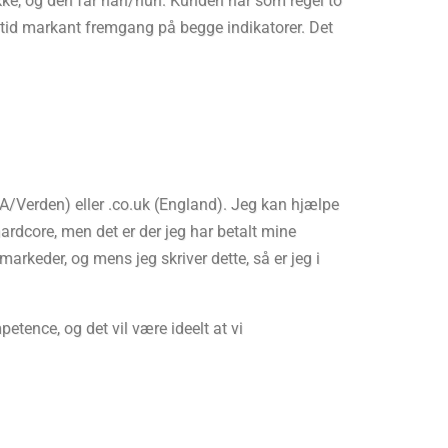
ke, og den får han/hun. Kunden har som regel to
 tid markant fremgang på begge indikatorer. Det
A/Verden) eller .co.uk (England). Jeg kan hjælpe
hardcore, men det er der jeg har betalt mine
rkeder, og mens jeg skriver dette, så er jeg i
tence, og det vil være ideelt at vi