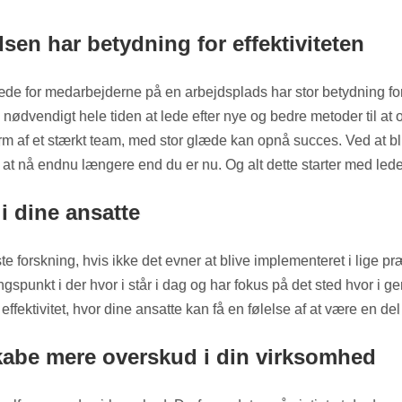
sen har betydning for effektiviteten
de for medarbejderne på en arbejdsplads har stor betydning for bu
 nødvendigt hele tiden at lede efter nye og bedre metoder til 
 form af et stærkt team, med stor glæde kan opnå succes. Ved at 
 til at nå endnu længere end du er nu. Og alt dette starter med le
i dine ansatte
e forskning, hvis ikke det evner at blive implementeret i lige p
spunkt i der hvor i står i dag og har fokus på det sted hvor i ger
ektivitet, hvor dine ansatte kan få en følelse af at være en del 
 skabe mere overskud i din virksomhed