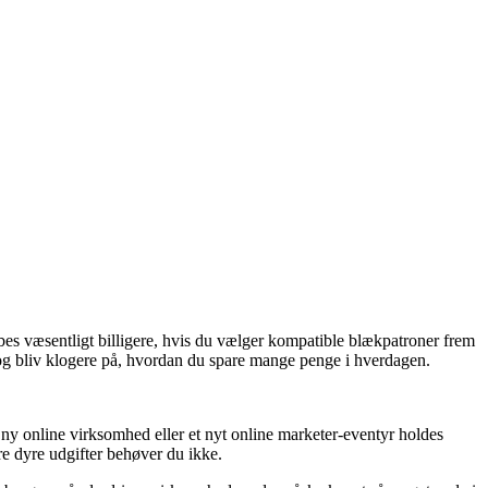
øbes væsentligt billigere, hvis du vælger kompatible blækpatroner frem
 og bliv klogere på, hvordan du spare mange penge i hverdagen.
en ny online virksomhed eller et nyt online marketer-eventyr holdes
re dyre udgifter behøver du ikke.