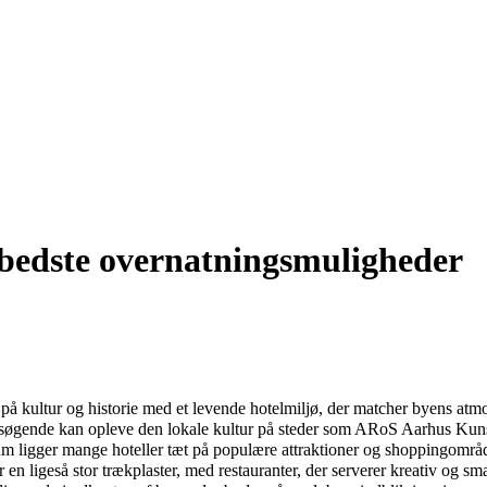
e bedste overnatningsmuligheder
på kultur og historie med et levende hotelmiljø, der matcher byens atm
Besøgende kan opleve den lokale kultur på steder som ARoS Aarhus Ku
ntrum ligger mange hoteller tæt på populære attraktioner og shoppingom
 en ligeså stor trækplaster, med restauranter, der serverer kreativ og s