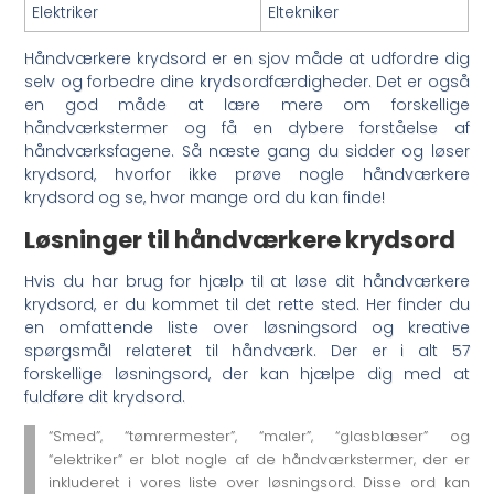
Elektriker
Eltekniker
Håndværkere krydsord er en sjov måde at udfordre dig
selv og forbedre dine krydsordfærdigheder. Det er også
en god måde at lære mere om forskellige
håndværkstermer og få en dybere forståelse af
håndværksfagene. Så næste gang du sidder og løser
krydsord, hvorfor ikke prøve nogle håndværkere
krydsord og se, hvor mange ord du kan finde!
Løsninger til håndværkere krydsord
Hvis du har brug for hjælp til at løse dit håndværkere
krydsord, er du kommet til det rette sted. Her finder du
en omfattende liste over løsningsord og kreative
spørgsmål relateret til håndværk. Der er i alt 57
forskellige løsningsord, der kan hjælpe dig med at
fuldføre dit krydsord.
“Smed”, “tømrermester”, “maler”, “glasblæser” og
“elektriker” er blot nogle af de håndværkstermer, der er
inkluderet i vores liste over løsningsord. Disse ord kan