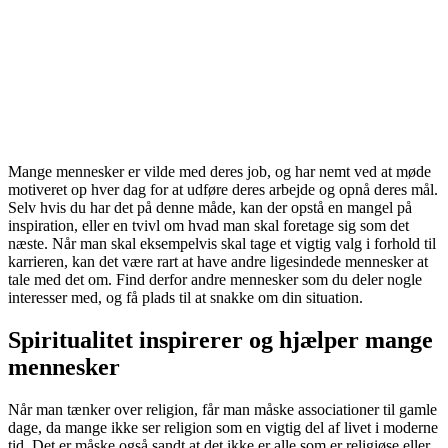
Mange mennesker er vilde med deres job, og har nemt ved at møde
motiveret op hver dag for at udføre deres arbejde og opnå deres mål.
Selv hvis du har det på denne måde, kan der opstå en mangel på
inspiration, eller en tvivl om hvad man skal foretage sig som det
næste. Når man skal eksempelvis skal tage et vigtig valg i forhold til
karrieren, kan det være rart at have andre ligesindede mennesker at
tale med det om. Find derfor andre mennesker som du deler nogle
interesser med, og få plads til at snakke om din situation.
Spiritualitet inspirerer og hjælper mange
mennesker
Når man tænker over religion, får man måske associationer til gamle
dage, da mange ikke ser religion som en vigtig del af livet i moderne
tid. Det er måske også sandt at det ikke er alle som er religiøse eller