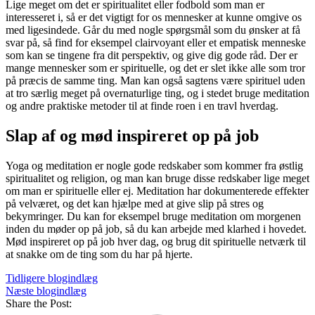
Lige meget om det er spiritualitet eller fodbold som man er
interesseret i, så er det vigtigt for os mennesker at kunne omgive os
med ligesindede. Går du med nogle spørgsmål som du ønsker at få
svar på, så find for eksempel clairvoyant eller et empatisk menneske
som kan se tingene fra dit perspektiv, og give dig gode råd. Der er
mange mennesker som er spirituelle, og det er slet ikke alle som tror
på præcis de samme ting. Man kan også sagtens være spirituel uden
at tro særlig meget på overnaturlige ting, og i stedet bruge meditation
og andre praktiske metoder til at finde roen i en travl hverdag.
Slap af og mød inspireret op på job
Yoga og meditation er nogle gode redskaber som kommer fra østlig
spiritualitet og religion, og man kan bruge disse redskaber lige meget
om man er spirituelle eller ej. Meditation har dokumenterede effekter
på velværet, og det kan hjælpe med at give slip på stres og
bekymringer. Du kan for eksempel bruge meditation om morgenen
inden du møder op på job, så du kan arbejde med klarhed i hovedet.
Mød inspireret op på job hver dag, og brug dit spirituelle netværk til
at snakke om de ting som du har på hjerte.
Tidligere blogindlæg
Næste blogindlæg
Share the Post: