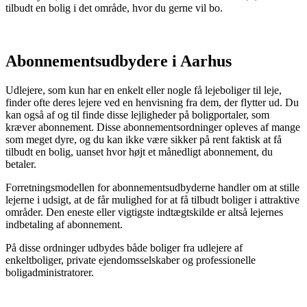
tilbudt en bolig i det område, hvor du gerne vil bo.
Abonnementsudbydere i Aarhus
Udlejere, som kun har en enkelt eller nogle få lejeboliger til leje,
finder ofte deres lejere ved en henvisning fra dem, der flytter ud. Du
kan også af og til finde disse lejligheder på boligportaler, som
kræver abonnement. Disse abonnementsordninger opleves af mange
som meget dyre, og du kan ikke være sikker på rent faktisk at få
tilbudt en bolig, uanset hvor højt et månedligt abonnement, du
betaler.
Forretningsmodellen for abonnementsudbyderne handler om at stille
lejerne i udsigt, at de får mulighed for at få tilbudt boliger i attraktive
områder. Den eneste eller vigtigste indtægtskilde er altså lejernes
indbetaling af abonnement.
På disse ordninger udbydes både boliger fra udlejere af
enkeltboliger, private ejendomsselskaber og professionelle
boligadministratorer.