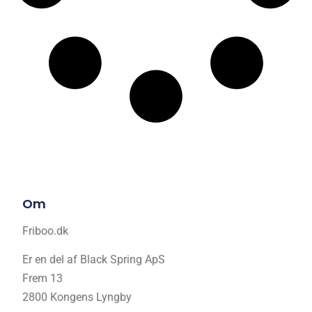
Om
Friboo.dk
Er en del af Black Spring ApS
Frem 13
2800 Kongens Lyngby